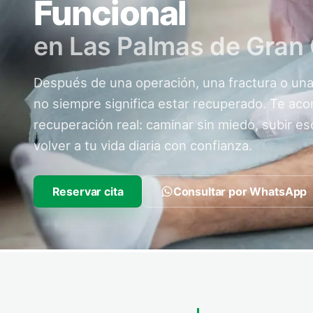
Funcional
en Las Palmas de Gran
Después de una operación, una fractura o una 
no siempre significa estar recuperado. Te ac
recuperación real: caminar sin miedo, subir es
volver a tu vida diaria con confianza.
Reservar cita
Consultar por WhatsApp