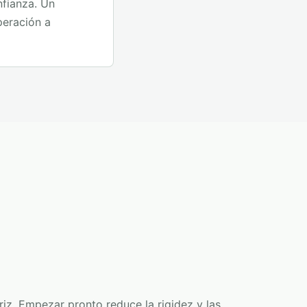
nfianza. Un
peración a
riz. Empezar pronto reduce la rigidez y las