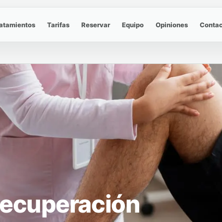
atamientos
Tarifas
Reservar
Equipo
Opiniones
Contac
Recuperación