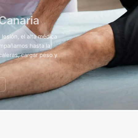
 Canaria
lesión, el alta médica
ompañamos hasta la
caleras, cargar peso y