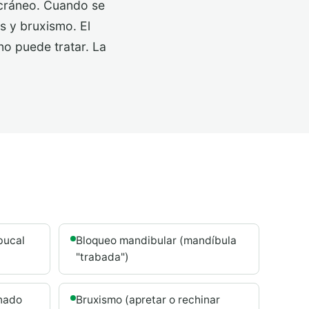
 cráneo. Cuando se
as y bruxismo. El
 no puede tratar. La
bucal
Bloqueo mandibular (mandíbula
"trabada")
onado
Bruxismo (apretar o rechinar