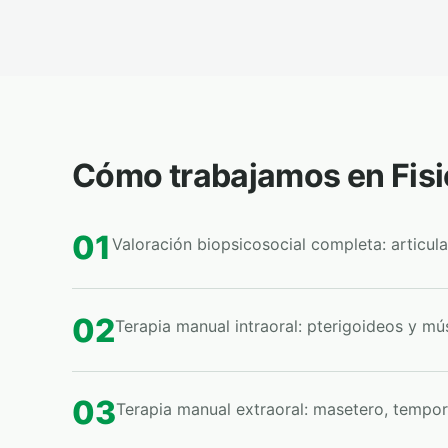
Cómo trabajamos en Fis
01
Valoración biopsicosocial completa: articul
02
Terapia manual intraoral: pterigoideos y m
03
Terapia manual extraoral: masetero, tempor