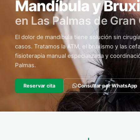
Mandíbula y Brux
en Las Palmas de Gran
El dolor de mandíbula tiene solución sin cirugí
casos. Tratamos la ATM, el bruxismo y las cef
fisioterapia manual especializada y coordinaci
Palmas.
Reservar cita
Consultar por WhatsApp