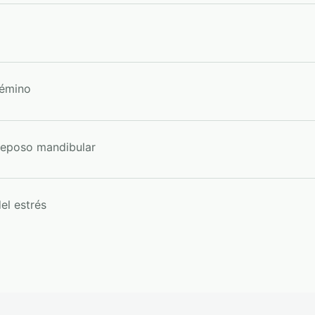
gémino
reposo mandibular
el estrés