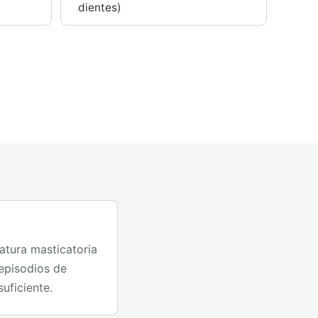
dientes)
latura masticatoria
 episodios de
uficiente.