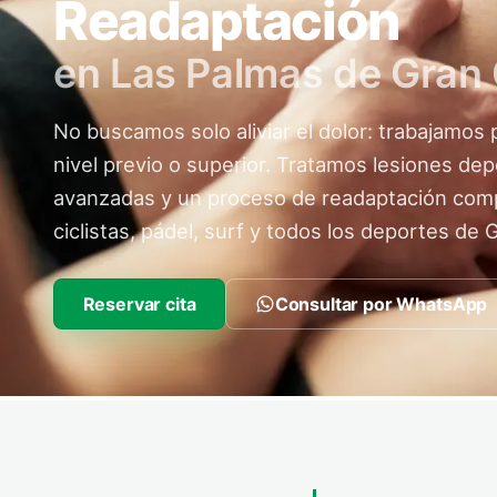
Readaptación
en Las Palmas de Gran
No buscamos solo aliviar el dolor: trabajamos 
nivel previo o superior. Tratamos lesiones dep
avanzadas y un proceso de readaptación comp
ciclistas, pádel, surf y todos los deportes de 
Reservar cita
Consultar por WhatsApp