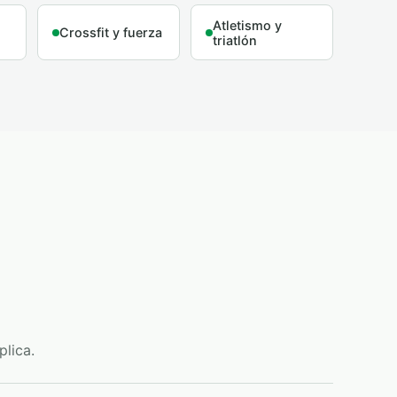
Atletismo y
Crossfit y fuerza
triatlón
plica.